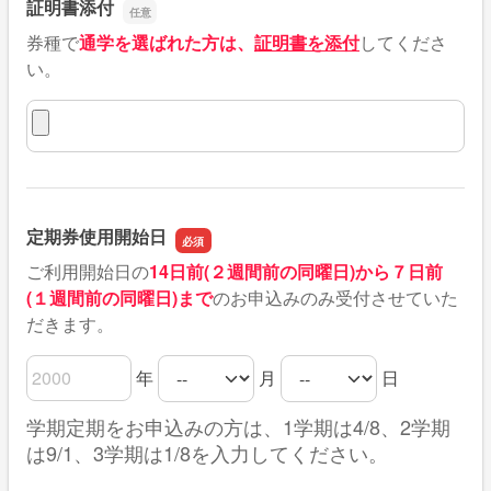
証明書添付
券種で
通学を選ばれた方は、
証明書を添付
してくださ
い。
証明書添付
定期券使用開始日
ご利用開始日の
14日前(２週間前の同曜日)から７日前
(１週間前の同曜日)まで
のお申込みのみ受付させていた
だきます。
年
月
日
定期券使用開始日の年
定期券使用開始日の月
定期券使用開始日の日
学期定期をお申込みの方は、1学期は4/8、2学期
は9/1、3学期は1/8を入力してください。